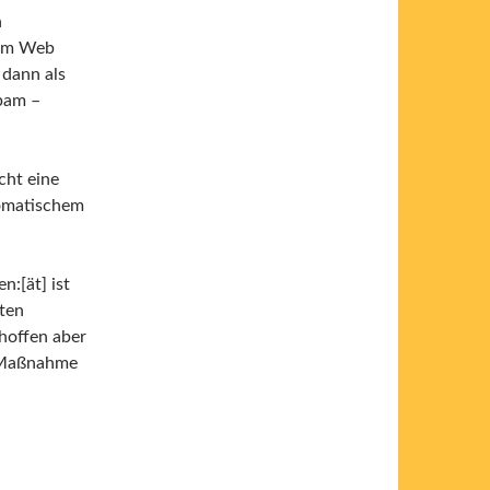
n
 im Web
dann als
Spam –
cht eine
tomatischem
n:[ät] ist
hten
 hoffen aber
e Maßnahme