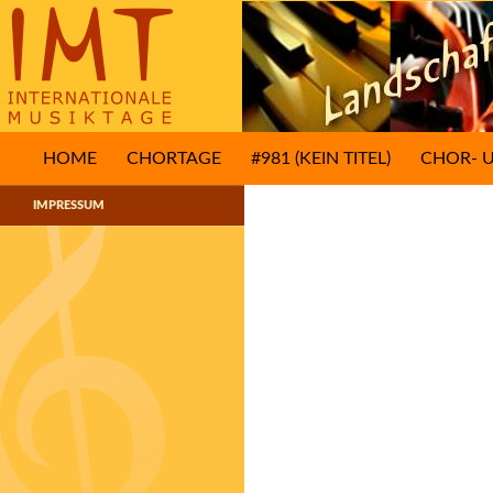
Suchen
SPRINGE ZUM INHALT
Internationale Musiktage
HOME
CHORTAGE
#981 (KEIN TITEL)
CHOR- 
IMPRESSUM