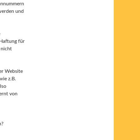
efonnummern
 werden und
e
 Haftung für
 nicht
rer Website
wie z.B.
lso
ernt von
n?